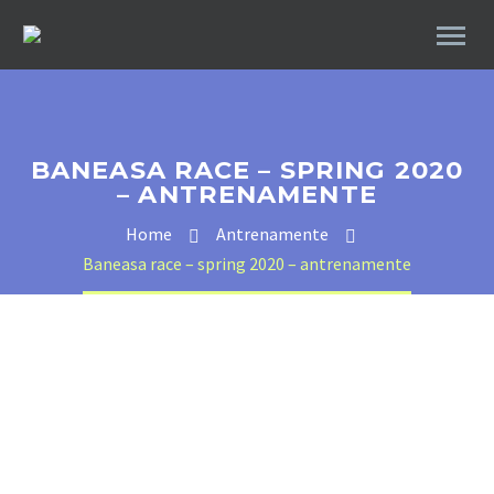
BANEASA RACE – SPRING 2020
– ANTRENAMENTE
Home
Antrenamente
Baneasa race – spring 2020 – antrenamente