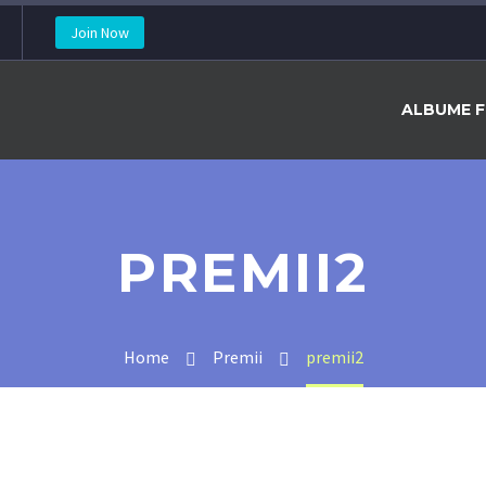
Join Now
ALBUME F
PREMII2
Home
Premii
premii2