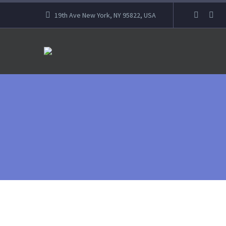
19th Ave New York, NY 95822, USA