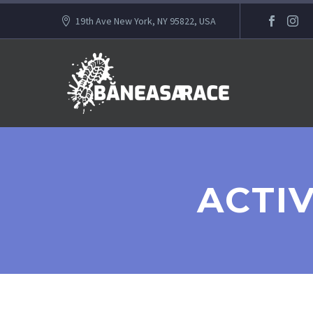
19th Ave New York, NY 95822, USA
ACTI