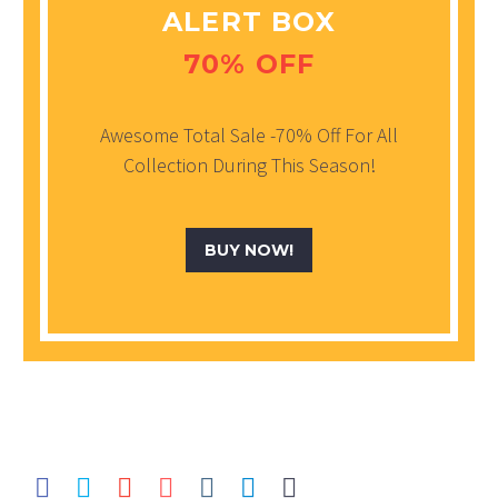
ALERT BOX
70% OFF
Awesome Total Sale -70% Off For All
Collection During This Season!
BUY NOW!