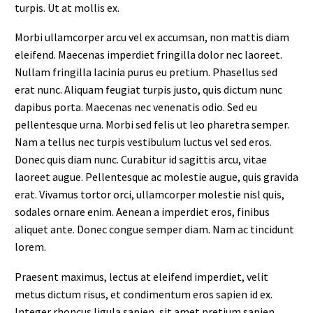
turpis. Ut at mollis ex.
Morbi ullamcorper arcu vel ex accumsan, non mattis diam
eleifend. Maecenas imperdiet fringilla dolor nec laoreet.
Nullam fringilla lacinia purus eu pretium. Phasellus sed
erat nunc. Aliquam feugiat turpis justo, quis dictum nunc
dapibus porta. Maecenas nec venenatis odio. Sed eu
pellentesque urna. Morbi sed felis ut leo pharetra semper.
Nam a tellus nec turpis vestibulum luctus vel sed eros.
Donec quis diam nunc. Curabitur id sagittis arcu, vitae
laoreet augue. Pellentesque ac molestie augue, quis gravida
erat. Vivamus tortor orci, ullamcorper molestie nisl quis,
sodales ornare enim. Aenean a imperdiet eros, finibus
aliquet ante. Donec congue semper diam. Nam ac tincidunt
lorem.
Praesent maximus, lectus at eleifend imperdiet, velit
metus dictum risus, et condimentum eros sapien id ex.
Integer rhoncus ligula sapien, sit amet pretium sapien