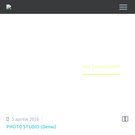
APP DEVELOPMENT
Home
Portfolio Item
App Development


5 aprilie 2016
PHOTO STUDIO (Demo)