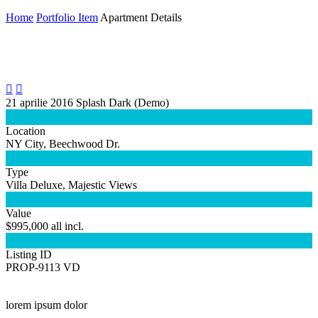
Home
Portfolio Item
Apartment Details


21 aprilie 2016
Splash Dark (Demo)

Location
NY City, Beechwood Dr.

Type
Villa Deluxe, Majestic Views

Value
$995,000 all incl.

Listing ID
PROP-9113 VD
lorem ipsum dolor